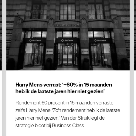
Harry Mens verrast: ‘+60% in 15 maanden
heb ik de laatste jaren hier niet gezien’
Rendement 60 procent in 15 maanden verraste
zelfs Harry Mens: 'Zo'n rendement heb ik de laatste
jaren hier niet gezien.' Van der Struik legt de
strategie bloot bij Business Class.