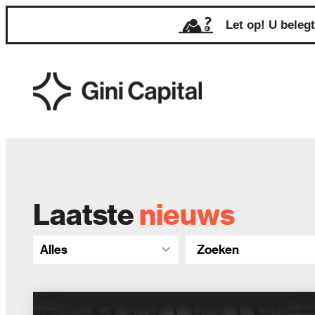
de
Let op! U beleg
inhoud
Laatste
nieuws