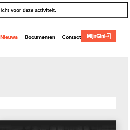
cht voor deze activiteit.
MijnGini
Nieuws
Documenten
Contact