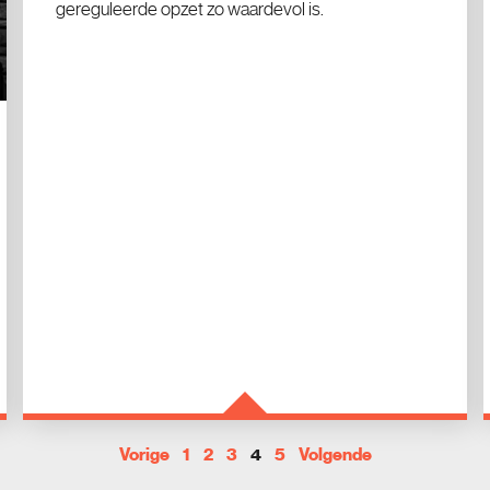
gereguleerde opzet zo waardevol is.
Vorige
1
2
3
4
5
Volgende