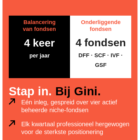
Balancering
Onderliggende
van fondsen
fondsen
4 fondsen
4 keer
DFF · SCF · IVF ·
per jaar
GSF
Stap in.
Bij Gini.
Eén inleg, gespreid over vier actief
beheerde niche-fondsen
Elk kwartaal professioneel hergewogen
voor de sterkste positionering