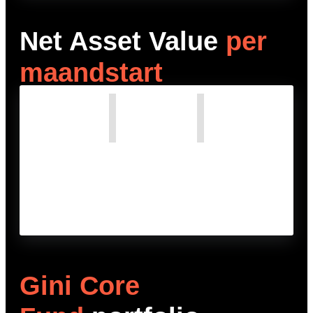
Net Asset Value
per
maandstart
Gini Core